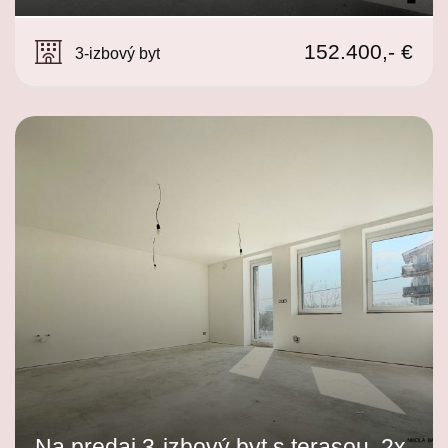
Svinná
152.400,- €
3-izbový byt
Na predaj 3-izbový byt s terasou, 2x