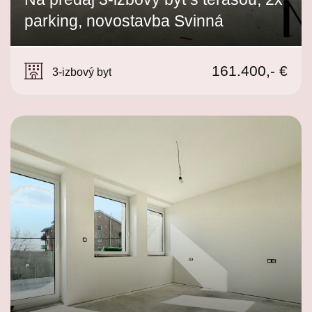
parking, novostavba Svinná
Svinná
161.400,- €
3-izbový byt