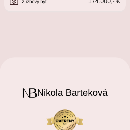
174.000,- €
2-izbový byt
Nikola Barteková