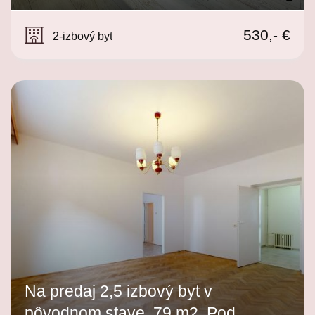
Východná, Trenčín
530,- €
2-izbový byt
Na predaj 2,5 izbový byt v
pôvodnom stave, 79 m2, Pod