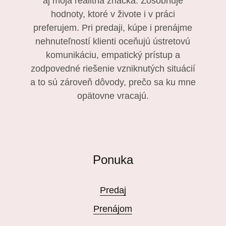
aj moja realitná značka. Zosobňuje
hodnoty, ktoré v živote i v práci
preferujem. Pri predaji, kúpe i prenájme
nehnuteľností klienti oceňujú ústretovú
komunikáciu, empatický prístup a
zodpovedné riešenie vzniknutých situácií
a to sú zároveň dôvody, prečo sa ku mne
opätovne vracajú.
Ponuka
Predaj
Prenájom