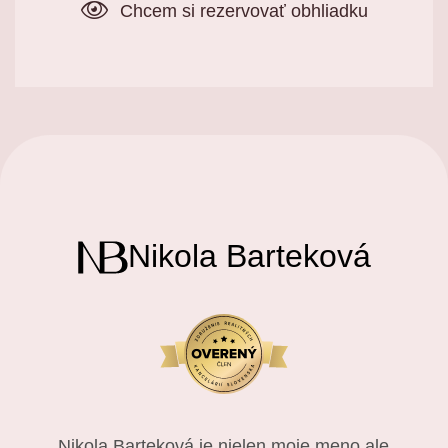
Chcem si rezervovať obhliadku
Nikola Barteková
Nikola Barteková je nielen moje meno ale