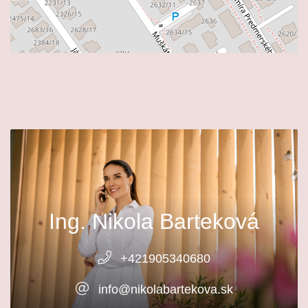
Ing. Nikola Barteková
+421905340680
info@nikolabartekova.sk