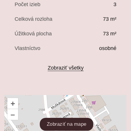
Počet izieb
3
Celková rozloha
73 m²
Úžitková plocha
73 m²
Vlastníctvo
osobné
Zobraziť všetky
+
–
Zobraziť na mape